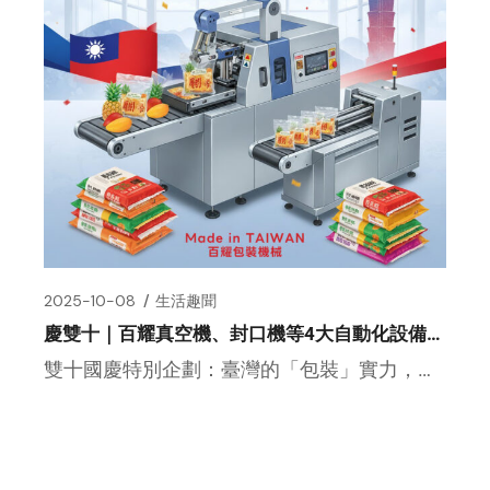
2025-10-08
生活趣聞
慶雙十｜百耀真空機、封口機等4大自動化設備，慶祝臺灣製造的品質與效率！
雙十國慶特別企劃：臺灣的「包裝」實力，讓世界都安心！ 國慶日快樂！每年到了光輝的十月，看到滿街的國旗旗海飄揚， […]