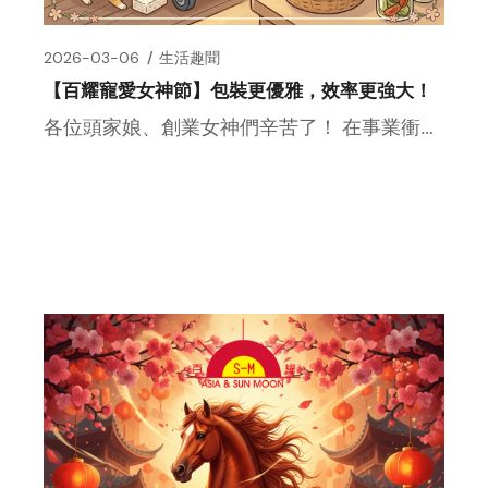
2026-03-06
生活趣聞
【百耀寵愛女神節】包裝更優雅，效率更強大！
各位頭家娘、創業女神們辛苦了！ 在事業衝刺的路上，妳需要一位真正懂妳的「包裝助手」。 AsmPack Grou […]