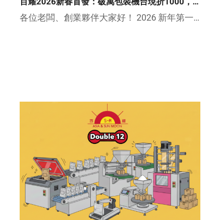
百耀2026新春首發：破萬包裝機台現折1000，耗材享特惠！
各位老闆、創業夥伴大家好！ 2026 新年第一波，百耀與您一起衝刺！ 想要提升產能、優化包裝，現在就是最佳時機 […]