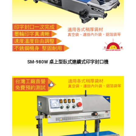
SM-980W 桌上型臥式連續式印字封口機