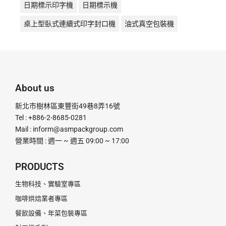
日期標示印字機
日期標示機
桌上型臥式連續式印字封口機
油式真空包裝機
液體充填機
液體填充機
直熱封口機
直熱式
真空包裝機
真空機
瞬熱封口機
瞬熱式
粉末定量充填機
粉末定量分裝機
粉末定量機
About us
粉末顆粒定量充填分裝機
腳踏封口機
膏體灌裝機
新北市樹林區東豐街49巷8弄16號
計量分裝機
超音波釘盒機
足踏封口機
Tel : +886-2-8685-0281
Mail :
inform@asmpackgroup.com
連續式封口機
釘盒機
鋁箔封口機
電動封口機
營業時間 : 週一 ~ 週五 09:00 ~ 17:00
電動打印日期機
電磁感應式
PRODUCTS
生物科技、實驗室專區
咖啡烘焙業者專區
餐飲設備、年菜包裝專區