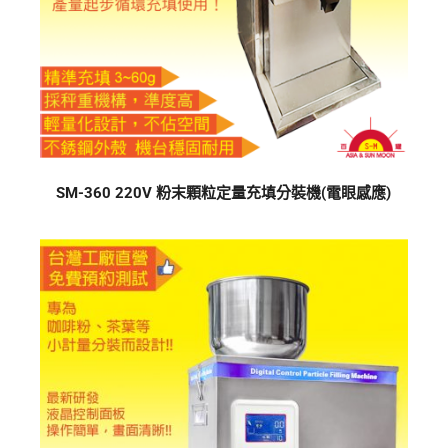
SM-360 220V 粉末顆粒定量充填分裝機(電眼感應)