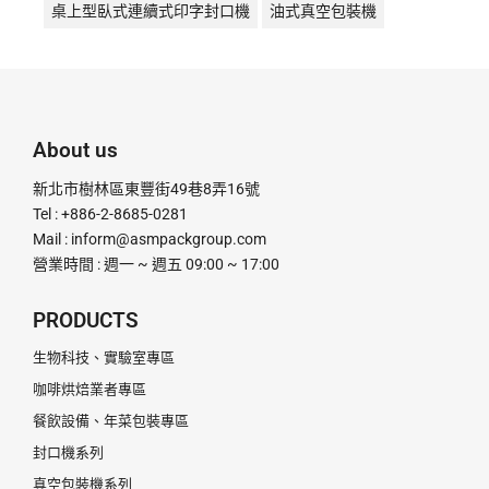
桌上型臥式連續式印字封口機
油式真空包裝機
液體充填機
液體填充機
直熱封口機
直熱式
真空包裝機
真空機
瞬熱封口機
瞬熱式
粉末定量充填機
粉末定量分裝機
粉末定量機
About us
粉末顆粒定量充填分裝機
腳踏封口機
膏體灌裝機
新北市樹林區東豐街49巷8弄16號
計量分裝機
超音波釘盒機
足踏封口機
Tel : +886-2-8685-0281
Mail :
inform@asmpackgroup.com
連續式封口機
釘盒機
鋁箔封口機
電動封口機
營業時間 : 週一 ~ 週五 09:00 ~ 17:00
電動打印日期機
電磁感應式
PRODUCTS
生物科技、實驗室專區
咖啡烘焙業者專區
餐飲設備、年菜包裝專區
封口機系列
真空包裝機系列