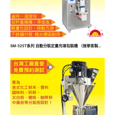
SM-325T系列 自動分裝定量充填包裝機 （接單客製機）