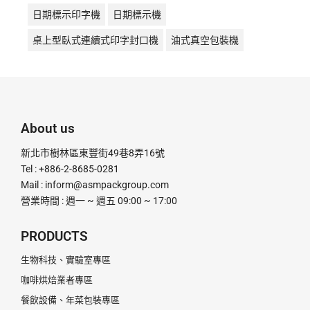
日期標示印字機
日期標示機
桌上型臥式連續式印字封口機
油式真空包裝機
液體充填機
液體填充機
直熱封口機
直熱式
真空包裝機
真空機
瞬熱封口機
瞬熱式
粉末定量充填機
粉末定量分裝機
粉末定量機
About us
粉末顆粒定量充填分裝機
腳踏封口機
膏體灌裝機
新北市樹林區東豐街49巷8弄16號
計量分裝機
超音波釘盒機
足踏封口機
Tel : +886-2-8685-0281
Mail :
inform@asmpackgroup.com
連續式封口機
釘盒機
鋁箔封口機
電動封口機
營業時間 : 週一 ~ 週五 09:00 ~ 17:00
電動打印日期機
電磁感應式
PRODUCTS
生物科技、實驗室專區
咖啡烘焙業者專區
餐飲設備、年菜包裝專區