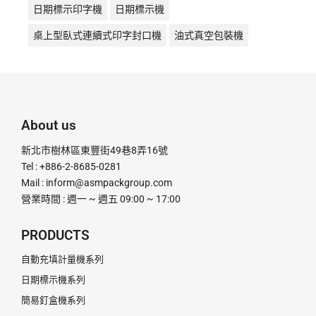
日期標示印字機
日期標示機
桌上型臥式連續式印字封口機
油式真空包裝機
液體充填機
液體填充機
直熱封口機
直熱式
真空包裝機
真空機
瞬熱封口機
瞬熱式
粉末定量充填機
粉末定量分裝機
粉末定量機
About us
粉末顆粒定量充填分裝機
腳踏封口機
膏體灌裝機
新北市樹林區東豐街49巷8弄16號
計量分裝機
超音波釘盒機
足踏封口機
Tel : +886-2-8685-0281
Mail :
inform@asmpackgroup.com
連續式封口機
釘盒機
鋁箔封口機
電動封口機
營業時間 : 週一 ~ 週五 09:00 ~ 17:00
電動打印日期機
電磁感應式
PRODUCTS
自動充填計量機系列
日期標示機系列
簡易釘盒機系列