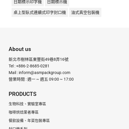
日期標示印字機
日期標示機
桌上型臥式連續式印字封口機
油式真空包裝機
液體充填機
液體填充機
直熱封口機
直熱式
真空包裝機
真空機
瞬熱封口機
瞬熱式
粉末定量充填機
粉末定量分裝機
粉末定量機
About us
粉末顆粒定量充填分裝機
腳踏封口機
膏體灌裝機
新北市樹林區東豐街49巷8弄16號
計量分裝機
超音波釘盒機
足踏封口機
Tel : +886-2-8685-0281
Mail :
inform@asmpackgroup.com
連續式封口機
釘盒機
鋁箔封口機
電動封口機
營業時間 : 週一 ~ 週五 09:00 ~ 17:00
電動打印日期機
電磁感應式
PRODUCTS
生物科技、實驗室專區
咖啡烘焙業者專區
餐飲設備、年菜包裝專區
封口機系列