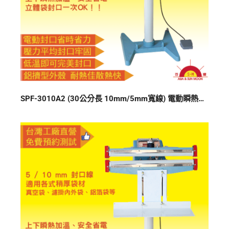
SPF-3010A2 (30公分長 10mm/5mm寬線) 電動瞬熱式上下加熱封口機