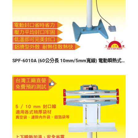
SPF-6010A (60公分長 10mm/5mm寬線) 電動瞬熱式封口機