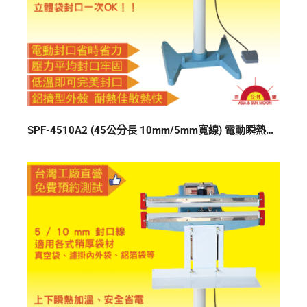
SPF-4510A2 (45公分長 10mm/5mm寬線) 電動瞬熱式上下加熱封口機