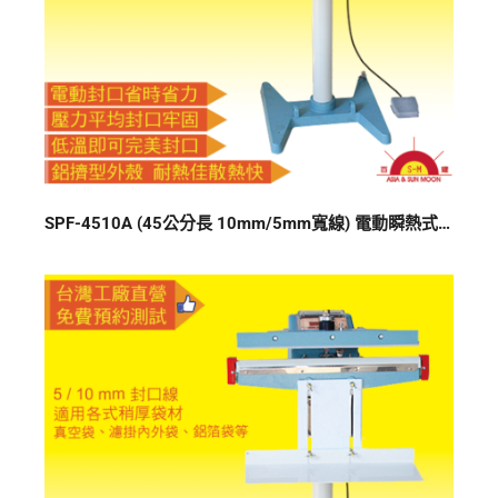
SPF-4510A (45公分長 10mm/5mm寬線) 電動瞬熱式封口機