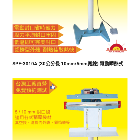
SPF-3010A (30公分長 10mm/5mm寬線) 電動瞬熱式封口機