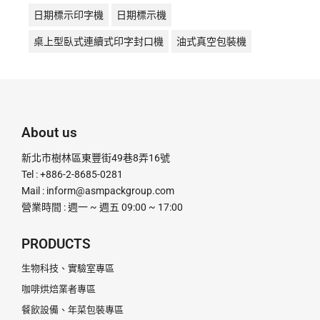
日期標示印字機
日期標示機
桌上型臥式連續式印字封口機
油式真空包裝機
液體充填機
液體填充機
直熱封口機
直熱式
真空包裝機
真空機
瞬熱封口機
瞬熱式
粉末定量充填機
粉末定量分裝機
粉末定量機
About us
粉末顆粒定量充填分裝機
腳踏封口機
膏體灌裝機
新北市樹林區東豐街49巷8弄16號
計量分裝機
超音波釘盒機
足踏封口機
Tel : +886-2-8685-0281
Mail :
inform@asmpackgroup.com
連續式封口機
釘盒機
鋁箔封口機
電動封口機
營業時間 : 週一 ~ 週五 09:00 ~ 17:00
電動打印日期機
電磁感應式
PRODUCTS
生物科技、實驗室專區
咖啡烘焙業者專區
餐飲設備、年菜包裝專區