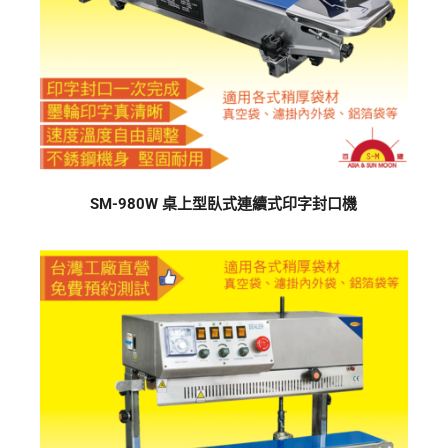
SM-980W 桌上型臥式連續式印字封口機