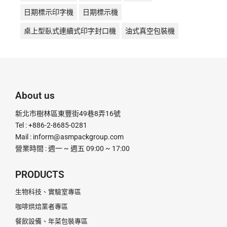
日期標示印字機
日期標示機
桌上型臥式連續式印字封口機
油式真空包裝機
液體充填機
液體填充機
直熱封口機
直熱式
真空包裝機
真空機
瞬熱封口機
瞬熱式
粉末定量充填機
粉末定量分裝機
粉末定量機
About us
粉末顆粒定量充填分裝機
腳踏封口機
膏體灌裝機
新北市樹林區東豐街49巷8弄16號
計量分裝機
超音波釘盒機
足踏封口機
Tel : +886-2-8685-0281
Mail :
inform@asmpackgroup.com
連續式封口機
釘盒機
鋁箔封口機
電動封口機
營業時間 : 週一 ~ 週五 09:00 ~ 17:00
電動打印日期機
電磁感應式
PRODUCTS
生物科技、實驗室專區
咖啡烘焙業者專區
餐飲設備、年菜包裝專區