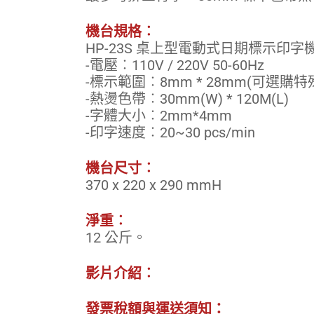
機台規格︰
HP-23S 桌上型電動式日期標示印字
-電壓︰110V / 220V 50-60Hz
-標示範圍︰8mm * 28mm(可選購特
-熱燙色帶︰30mm(W) * 120M(L)
-字體大小︰2mm*4mm
-印字速度︰20~30 pcs/min
機台尺寸︰
370 x 220 x 290 mmH
淨重︰
12 公斤。
影片介紹︰
發票稅額與運送須知：