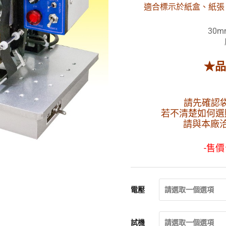
適合標示於紙盒、紙張
30
★品
請先確認
若不清楚如何選
請與本廠洽
-售
電壓
請選取一個選項
試機
請選取一個選項