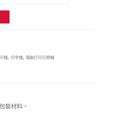
示機
,
印字機
,
電動打印日期機
等包裝材料。