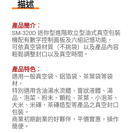
描述
產品簡介︰
SM-320D 迷你型進階款立型油式真空包裝
機配有數字控制面板及六組記憶功能，
可依真空袋材質（不挑袋）以及產品內容
輕鬆調整封口以及真空時間。
產品特色︰
適用一般真空袋、鋁箔袋、茶葉袋等袋
材，
特別適用含油湯水流體、膏狀液體、湯
品、泡菜、粉末、顆粒、茶葉、小泡茶、
大米、米磚、茶磚造型等產品之真空封口
包裝。
商業初期創業的好夥伴，平價實惠，操作
簡便。