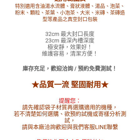
特別適用含油湯水流體、膏狀液體、湯品、泡菜、
粉末、顆粒、茶葉、小泡茶、大米、米磚、茶磚造
型等產品之真空封口包裝
32cm 最大封口長度
23cm 最深內槽深度
極安靜，效果好！
維護容易，清潔方便！
庫存充足，歡迎洽詢 / 預約免費測試！
★品質一流 堅固耐用★
提醒您：
請先確認袋子材質再選購適用的機種，
若不清楚如何選購、欲預約試機或寄樣分析測
試，
請與本廠洽詢歡迎與我們客服LINE聯繫