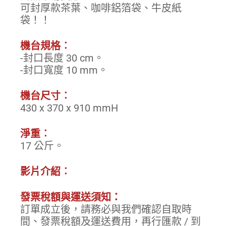
可封厚款茶葉、咖啡鋁箔袋、牛皮紙
袋！！
機台規格︰
-封口長度 30 cm。
-封口寬度 10 mm。
機台尺寸︰
430 x 370 x 910 mmH
淨重︰
17 公斤。
影片介紹︰
發票稅額與運送須知：
訂單成立後，請務必與我們確認自取時
間、發票稅額及運送費用，再行匯款 / 到