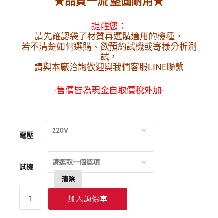
★品質一流 堅固耐用★
提醒您：
請先確認袋子材質再選購適用的機種，
若不清楚如何選購、欲預約試機或寄樣分析測
試，
請與本廠洽詢歡迎與我們客服LINE聯繫
-售價皆為現金自取價稅外加-
220V
電壓
請選取一個選項
試機
清除
加入詢價車