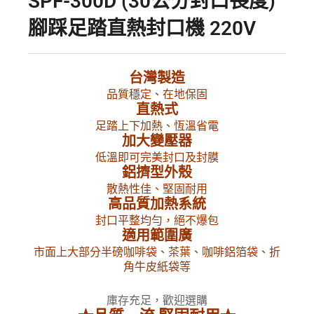
SPF-300D (30公分封口長度)
腳踩足踏直熱封口機 220V
台灣製造
品質穩定、在地保固
直熱式
足踏上下加熱、恆溫省電
加大變壓器
低溫即可完美封口及封膜
鋁擠型外殼
散熱性佳、堅固耐用
高品質加熱系統
封口平整均勻，絕不爆包
適用範圍廣
市面上大部分半磅咖啡袋、茶葉、咖啡鋁箔袋、折
角牛皮紙袋等
庫存充足，歡迎選購