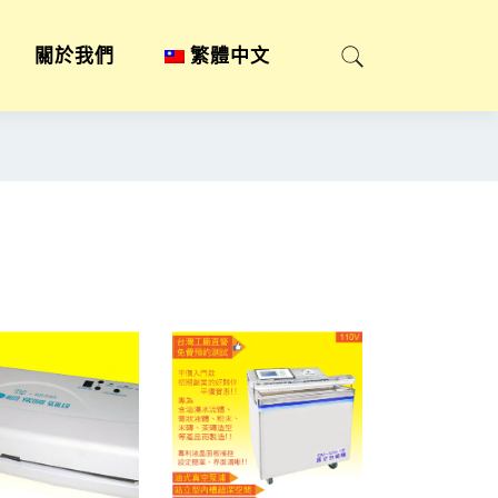
關於我們
繁體中文