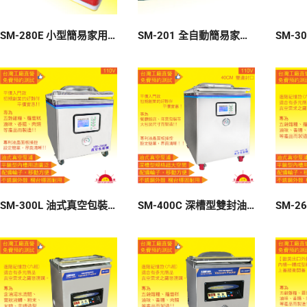
SM-280E 小型簡易家用真空包裝機
SM-201 全自動簡易家用真空包裝機
SM-300L 油式真空包裝機
SM-400C 深槽型雙封油式真空包裝機 110V