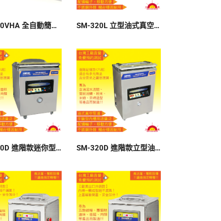
SM-300VHA 全自動簡易家用真空包裝機
SM-320L 立型油式真空包裝機
SM-260D 進階款迷你型油式真空包裝機 220V
SM-320D 進階款立型油式真空包裝機 220V