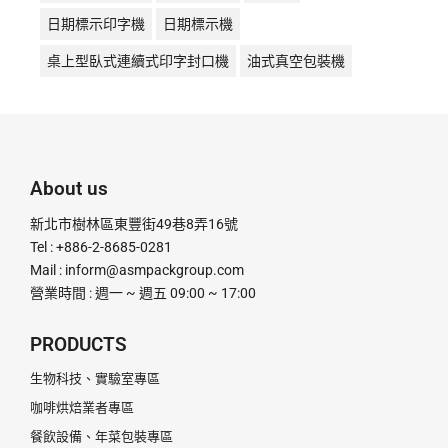
日期標示印字機
日期標示機
桌上型臥式連續式印字封口機
油式真空包裝機
液體充填機
液體填充機
直熱封口機
直熱式
真空包裝機
真空機
瞬熱封口機
瞬熱式
粉末定量充填機
粉末定量分裝機
粉末定量機
About us
粉末顆粒定量充填分裝機
腳踏封口機
膏體灌裝機
新北市樹林區東豐街49巷8弄16號
計量分裝機
超音波釘盒機
足踏封口機
Tel : +886-2-8685-0281
Mail :
inform@asmpackgroup.com
連續式封口機
釘盒機
鋁箔封口機
電動封口機
營業時間 : 週一 ~ 週五 09:00 ~ 17:00
電動打印日期機
電磁感應式
PRODUCTS
生物科技、實驗室專區
咖啡烘焙業者專區
餐飲設備、年菜包裝專區