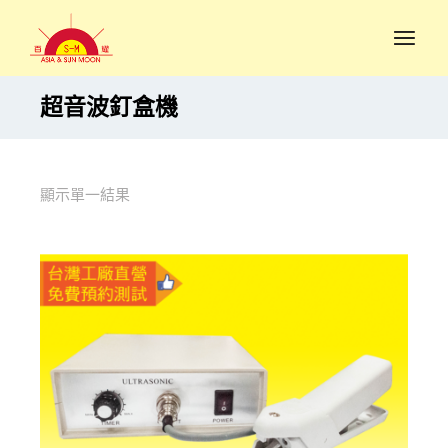
超音波釘盒機
顯示單一結果