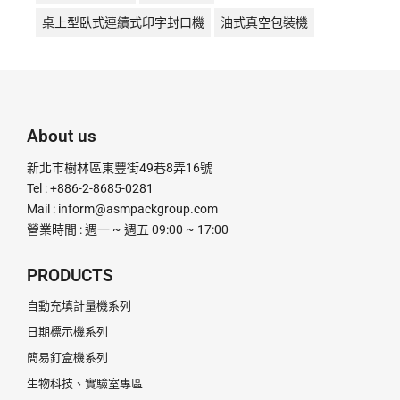
桌上型臥式連續式印字封口機
油式真空包裝機
液體充填機
液體填充機
直熱封口機
直熱式
真空包裝機
真空機
瞬熱封口機
瞬熱式
粉末定量充填機
粉末定量分裝機
粉末定量機
About us
粉末顆粒定量充填分裝機
腳踏封口機
膏體灌裝機
新北市樹林區東豐街49巷8弄16號
計量分裝機
超音波釘盒機
足踏封口機
Tel : +886-2-8685-0281
Mail :
inform@asmpackgroup.com
連續式封口機
釘盒機
鋁箔封口機
電動封口機
營業時間 : 週一 ~ 週五 09:00 ~ 17:00
電動打印日期機
電磁感應式
PRODUCTS
自動充填計量機系列
日期標示機系列
簡易釘盒機系列
生物科技、實驗室專區